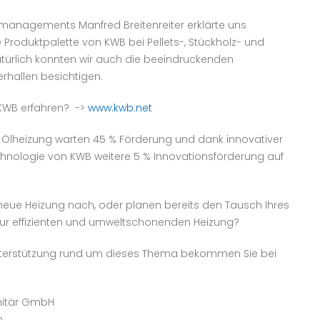
tmanagements Manfred Breitenreiter erklärte uns
 Produktpalette von KWB bei Pellets-, Stückholz- und
türlich konnten wir auch die beeindruckenden
rhallen besichtigen.
 KWB erfahren? ->
www.kwb.net
 Ölheizung warten 45 % Förderung und dank innovativer
chnologie von KWB weitere 5 % Innovationsförderung auf
neue Heizung nach, oder planen bereits den Tausch Ihres
 zur effizienten und umweltschonenden Heizung?
nterstützung rund um dieses Thema bekommen Sie bei
nitär GmbH
b