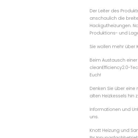
Der Leiter des Produk
anschaulich die breite
Hackgutheizungen. Na
Produktions- und Lage
Sie wollen mehr über
Beim Austausch einer
cleanEfficiency2.0-Te
Euch!
Denken Sie über eine 
alten Heizkessels hin
Informationen und U
uns.
Knott Heizung und Sa
Ihr Innungsfachbetrie